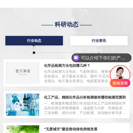
—— 科研动态 ——
行业动态
行业资讯
可以介绍下你们的产品么
化学品检测方法包括哪几种？
化学品检测方法包括：气相色谱法、液相色谱法、薄
层色谱法、原子吸收光谱法、紫外-可见光谱法、红外
光谱法、电子轰击质谱法、电喷雾质谱法、串联质谱
法、极谱法、伏安法、电导法、酶联免疫吸附测定
法、微生物法、细
化工产品、精细化学品分析检测都有哪些检测范围和
检测标准？
一、检测服务概述我们专业提供化工产品和精细化学
品的全面分析检测服务，涵盖配方分析、性能改进、
工业诊断、成分分析、产品检测、未知物分析等多项
技术服务。二、服务产品范围包括但不限于以下各类
化工产品和助剂：
“无废城市”建设推动绿色持续发展