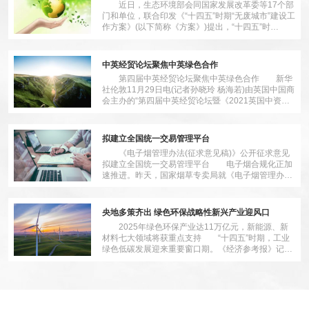
近日，生态环境部会同国家发展改革委等17个部
门和单位，联合印发《“十四五”时期“无废城市”建设工
作方案》(以下简称《方案》)提出，“十四五”时
期，“无废城市”建设的筒体目标是：推动100个左右
地级
中英经贸论坛聚焦中英绿色合作
第四届中英经贸论坛聚焦中英绿色合作 新华
社伦敦11月29日电(记者孙晓玲 杨海若)由英国中国商
会主办的“第四届中英经贸论坛暨《2021英国中资企
业发展》发布会”日前成功举办。论坛以“中英绿色
拟建立全国统一交易管理平台
《电子烟管理办法(征求意见稿)》公开征求意见
拟建立全国统一交易管理平台 电子烟合规化正加
速推进。昨天，国家烟草专卖局就《电子烟管理办法
(征求意见稿)》(以下简称“《征求意见稿》”)公开征求
意见
央地多策齐出 绿色环保战略性新兴产业迎风口
2025年绿色环保产业达11万亿元，新能源、新
材料七大领域将获重点支持 “十四五”时期，工业
绿色低碳发展迎来重要窗口期。《经济参考报》记者
注意到，从部委到地方正积极布局，在稳步推进传统
产业绿色低