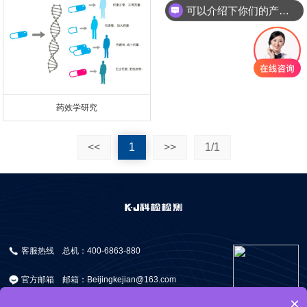
可以介绍下你们的产品么
药效学研究
<<
1
>>
1/1
客服热线
总机：400-6863-880
官方邮箱
邮箱：Beijingkejian@163.com
×