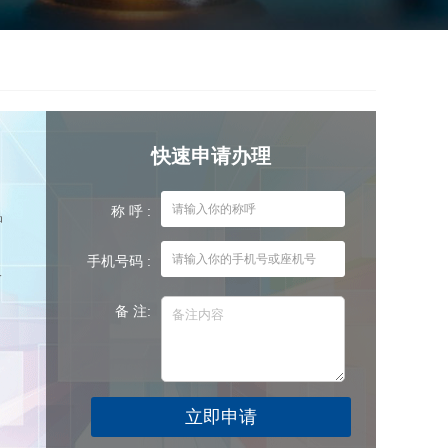
快速申请办理
称 呼 :
品
询
手机号码 :
一
备 注: