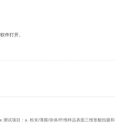
138软件打开。
sion Edge 测试项目：a. 粉末/薄膜/块体/纤维样品表面三维形貌拍摄和