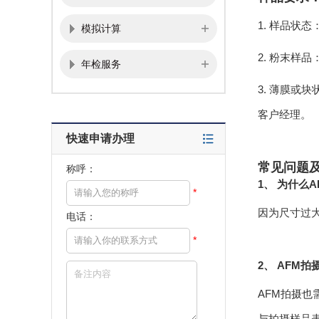
1. 样品状
模拟计算
2. 粉末样
年检服务
3. 薄膜或
客户经理。
快速申请办理
常见问题
称呼：
1、
为什么A
*
因为尺寸过
电话：
*
2、
AFM拍
AFM拍摄
与拍摄样品