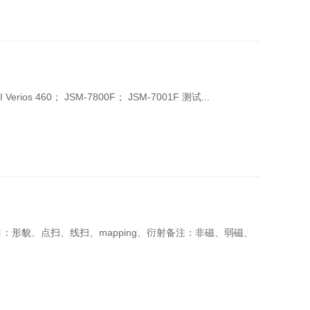
erios 460； JSM-7800F； JSM-7001F 测试...
测项目：形貌、点扫、线扫、mapping、衍射备注：非磁、弱磁、