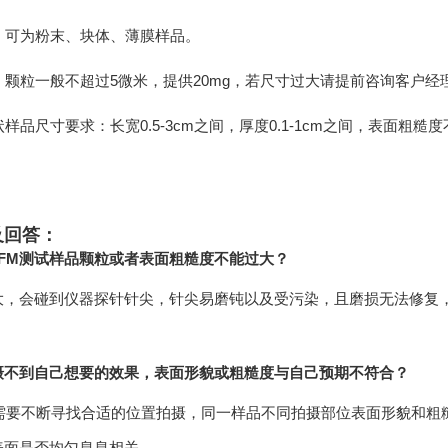
态：可为粉末、块体、薄膜样品。
品：颗粒一般不超过5微米，提供20mg，若尺寸过大请提前咨询客户经
块状样品尺寸要求：长宽0.5-3cm之间，厚度0.1-1cm之间，表面
及回答：
FM测试样品颗粒或者表面粗糙度不能过大？
大，会碰到仪器探针针尖，针尖易磨钝以及受污染，且磨损无法修复
摄不到自己想要的效果，表面形貌或粗糙度与自己预期不符合？
也需要不断寻找合适的位置拍摄，同一样品不同拍摄部位表面形貌和粗
表面是否均匀息息相关。