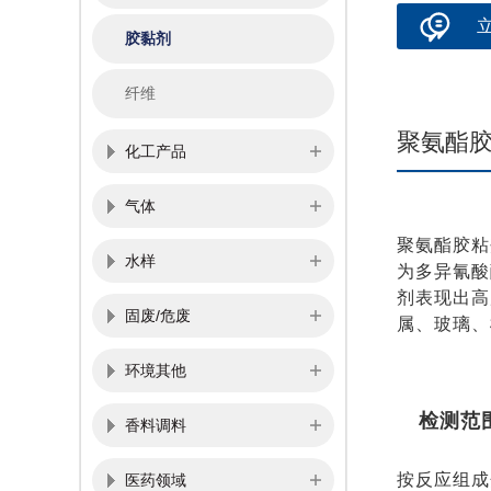
胶黏剂
纤维
聚氨酯
化工产品
气体
聚氨酯胶粘
水样
为多异氰酸
剂表现出高
固废/危废
属、玻璃、
环境其他
检测范
香料调料
按反应组成
医药领域