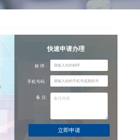
快速申请办理
称 呼 :
多
手机号码 :
粘
备 注: