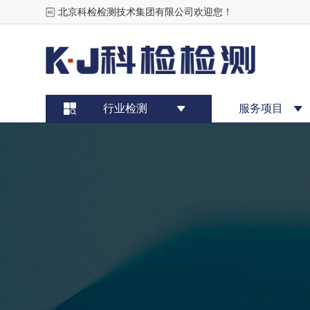
北京科检检测技术集团有限公司欢迎您！
行业检测
服务项目