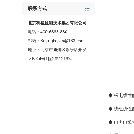
联系方式
北京科检检测技术集团有限公司
电话：400-6863-880
邮箱：Beijingkejian@163.com
地址：北京市通州区永乐店开发
区B区4号1幢2层1219室
◆ 裸电线性
◆ 绕组线性
◆ 电力电缆