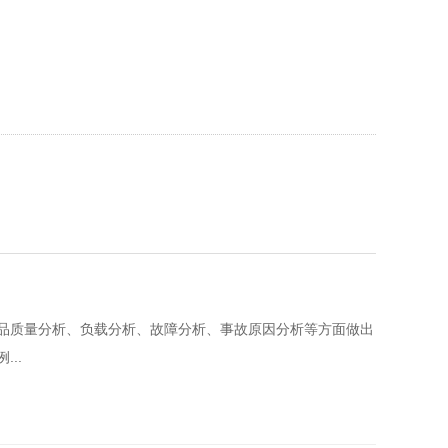
产品质量分析、负载分析、故障分析、事故原因分析等方面做出
..