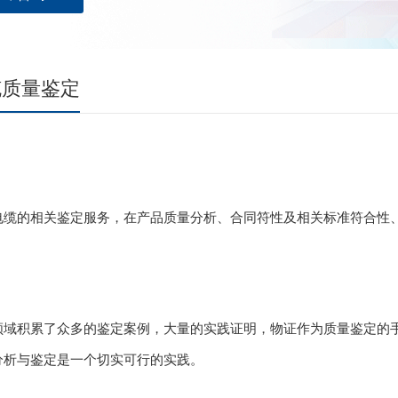
缆质量鉴定
电缆的相关鉴定服务，在产品质量分析、合同符性及相关标准符合性
领域积累了众多的鉴定案例，大量的实践证明，物证作为质量鉴定的手
分析与鉴定是一个切实可行的实践。