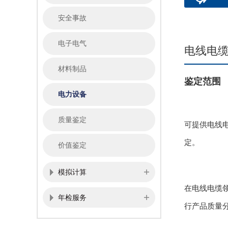
安全事故
电子电气
电线电
材料制品
鉴定范围
电力设备
质量鉴定
可提供电线
定。
价值鉴定
模拟计算
在电线电缆
年检服务
行产品质量