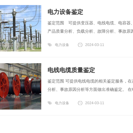
电力设备鉴定
鉴定范围 可提供变压器、电线电缆、电容器
产品质量分析、负载分析、故障分析、事故原因
电力设备
2024-03-11
电线电缆质量鉴定
鉴定范围 可提供电线电缆的相关鉴定服务，
分析、事故原因分析等方面做出准确鉴定。 在电.
电力设备
2024-03-11