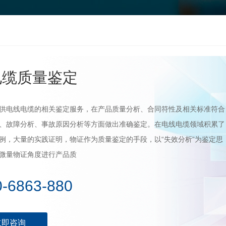
电缆质量鉴定
供电线电缆的相关鉴定服务，在产品质量分析、合同符性及相关标准符合
、故障分析、事故原因分析等方面做出准确鉴定。在电线电缆领域积累了
例，大量的实践证明，物证作为质量鉴定的手段，以“失效分析”为鉴定思
微量物证角度进行产品质
0-6863-880
立即咨询