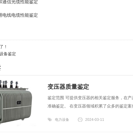
和通信光缆性能鉴定
用电线电缆性能鉴定
了！
设备鉴定
读
变压器质量鉴定
鉴定范围 可提供变压器的相关鉴定服务，在
准确鉴定。 在变压器领域积累了众多的鉴定案例.
电力设备
2024-03-11