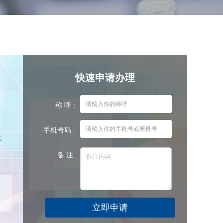
快速申请办理
称 呼 :
手机号码 :
化
备 注: