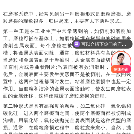
在磨擦系统中，经常见到另一种磨损形式是磨粒磨损。磨
粒磨损的现象很多，归纳起来，主要有以下两种形式。
第一种工是在工业生产中常常遇到的，如切削和磨削加
工。磨粒可嵌在基体上，如磨粒嵌埋在树脂中的砂轮用来
可以介绍下你们的产品么
磨削金属表面。每个磨粒在被磨金属表面切割出一条沟
槽，将金属从表面切除。通常，磨粒材料具有高的强度。
当磨粒和金属表面是干摩擦时，从金属表面被切削的颗粒
呈直削片或卷曲状削片;当表面被有效润滑时，磨粒被钝
化后，金属表面主要发生变形而不是被切削。在一般的装
置中，这两种过程都同时发生。粘着磨粒磨损中也起一定
作用。当磨粒和洁净的金属表面接触时，使发生向磨粒表
面的金属迁移，这样便减缓了磨粒磨损的进程。
第二种形式是具有高强度的颗粒，如二氧化硅，氧化铝和
碳化硅，进入两个磨擦面之间，使两个磨擦面都被切割成
沟槽。用氧化铝，氧化镁抛光金属表面就是这种类型的磨
损。通常，在磨粒磨损过程中，磨粒愈来愈小。当然，抛